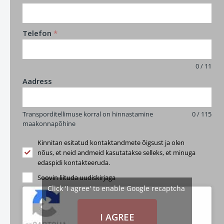
Telefon
*
0 / 11
Aadress
Transporditellimuse korral on hinnastamine
0 / 115
maakonnapõhine
Kinnitan esitatud kontaktandmete õigsust ja olen
nõus, et neid andmeid kasutatakse selleks, et minuga
edaspidi kontakteeruda.
Soovin liituda uudiskirjaga
Click 'I agree' to enable Google recaptcha
I AGREE