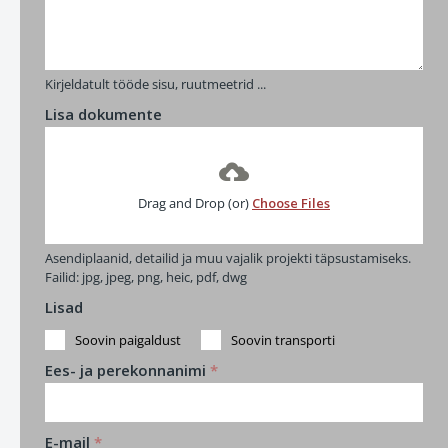
Kirjeldatult tööde sisu, ruutmeetrid ...
Lisa dokumente
Drag and Drop (or)
Choose Files
Asendiplaanid, detailid ja muu vajalik projekti täpsustamiseks.
Failid: jpg, jpeg, png, heic, pdf, dwg
Lisad
Soovin paigaldust
Soovin transporti
Ees- ja perekonnanimi
*
E-mail
*