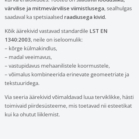
värvilise ja mitmevärvilise viimistlusega
, sealhulgas
saadaval ka spetsiaalsed
raadiusega kivid
.
Kõik äärekivid vastavad standardile
LST EN
1340:2003
, neile on iseloomulik:
– kõrge külmakindlus,
– madal veeimavus,
– vastupidavus mehaanilistele koormustele,
– võimalus kombineerida erinevate geomeetriate ja
tekstuuridega.
Via seeria äärekivid võimaldavad luua terviklikke, hästi
toimivaid piirdesüsteeme, mis toetavad nii esteetikat
kui ka ohutut liiklemist.