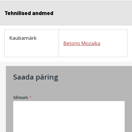
Tehnilised andmed
Kaubamärk
Betono Mozaika
Saada päring
Sõnum
*