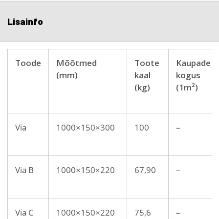
Lisainfo
Toode
Mõõtmed
Toote
Kaupade
(mm)
kaal
kogus
(kg)
(1m²)
Via
1000×150×300
100
–
Via B
1000×150×220
67,90
–
Via C
1000×150×220
75,6
–