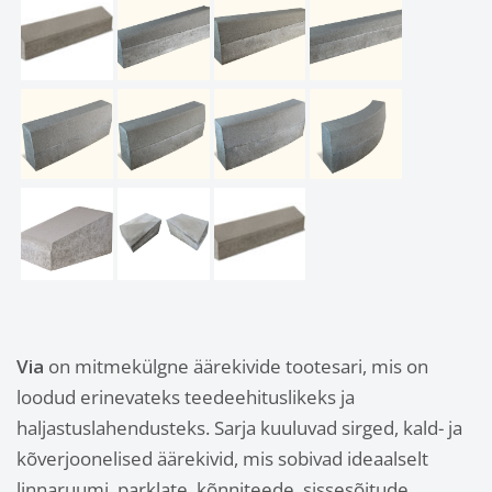
Via
on mitmekülgne äärekivide tootesari, mis on
loodud erinevateks teedeehituslikeks ja
haljastuslahendusteks. Sarja kuuluvad sirged, kald- ja
kõverjoonelised äärekivid, mis sobivad ideaalselt
linnaruumi, parklate, kõnniteede, sissesõitude,