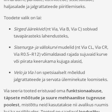
haljasalade ja jalgrattateede piiritlemiseks.
Toodete valik on lai:
Sirged äärekivid
(nt Via, Via B, Via C) sobivad
tavapärasteks lahendusteks,
Sisenurga- ja väliskurvi
mudelid (nt Via CL, Via CR,
Via R0.5–R12) võimaldavad rajada sujuvaid kurve
või piirata keerukama kujuga alasid,
Velo ja Via I
on spetsiaalselt mõeldud
jalgrattateede ja servata üleminekute loomiseks.
Via seeria tooted eristuvad oma
funktsionaalsuse,
täpsete mõõtude ja suure mehhaanilise tugevuse
poolest
, mistõttu neid kasutatakse nii avalikus ruumis
kui ka eralõikudes. Tooted on saadaval
loodusliku,