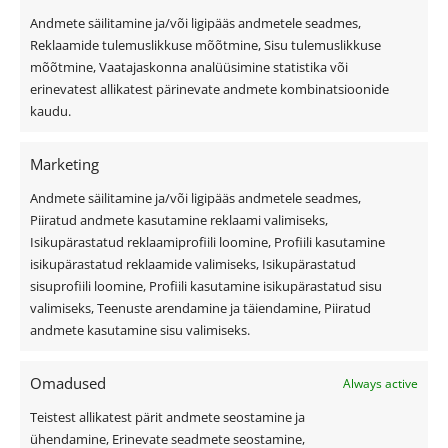
Andmete säilitamine ja/või ligipääs andmetele seadmes,
Privaatsuspoliitika
Reklaamide tulemuslikkuse mõõtmine, Sisu tulemuslikkuse
Küpsiste kasutamise tingimused
mõõtmine, Vaatajaskonna analüüsimine statistika või
erinevatest allikatest pärinevate andmete kombinatsioonide
Üldtingimused
kaudu.
Kiirvalikud
Marketing
Andmete säilitamine ja/või ligipääs andmetele seadmes,
Viilkatus
Piiratud andmete kasutamine reklaami valimiseks,
Isikupärastatud reklaamiprofiili loomine, Profiili kasutamine
Lamekatus
isikupärastatud reklaamide valimiseks, Isikupärastatud
Fassaad ja fassaadiplaadid
sisuprofiili loomine, Profiili kasutamine isikupärastatud sisu
Outlet
valimiseks, Teenuste arendamine ja täiendamine, Piiratud
Interjöör
andmete kasutamine sisu valimiseks.
Omadused
Always active
Kasulik teave
Teistest allikatest pärit andmete seostamine ja
ühendamine, Erinevate seadmete seostamine,