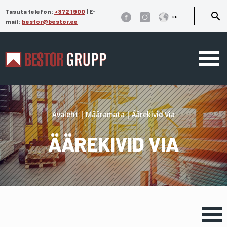
Tasuta telefon:
+372 1900
|
E-
search
EE
mail:
bestor@bestor.ee
Avaleht
|
Määramata
|
Äärekivid Via
ÄÄREKIVID VIA