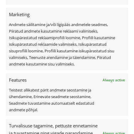
Kiirvalikud
Marketing
Andmete säilitamine ja/või ligipääs andmetele seadmes,
Viilkatus
Piiratud andmete kasutamine reklaami valimiseks,
Isikupärastatud reklaamiprofiili loomine, Profiili kasutamine
Lamekatus
isikupärastatud reklaamide valimiseks, Isikupärastatud
Fassaad ja fassaadiplaadid
sisuprofiili loomine, Profiili kasutamine isikupärastatud sisu
Outlet
valimiseks, Teenuste arendamine ja täiendamine, Piiratud
Interjöör
andmete kasutamine sisu valimiseks.
Features
Always active
Kasulik teave
Teistest allikatest pärit andmete seostamine ja
ühendamine, Erinevate seadmete seostamine,
Katusekalkulaator
Seadmete tuvastamine automaatselt edastatud
Ettevõttest
andmete põhjal.
Referentsid
Turvalisuse tagamine, pettuste ennetamine
Edasimüüjad ja paigaldajad
ja tuvastamine ning vigade parandamine,
Always active