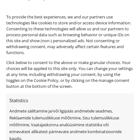
bestor@bestor.ee
To provide the best experiences, we and our partners use
technologies like cookies to store and/or access device information.
Consenting to these technologies will allow us and our partners to
process personal data such as browsing behavior or unique IDs on
this site and show (non-) personalized ads. Not consenting or
withdrawing consent, may adversely affect certain features and
functions.
Click below to consent to the above or make granular choices. Your
choices will be applied to this site only. You can change your settings
at any time, including withdrawing your consent, by using the
toggles on the Cookie Policy, or by clicking on the manage consent
button at the bottom of the screen.
Statistics
Andmete säilitamine ja/või ligipääs andmetele seadmes,
Privaatsuspoliitika
Reklaamide tulemuslikkuse mõõtmine, Sisu tulemuslikkuse
Küpsiste kasutamise tingimused
mõõtmine, Vaatajaskonna analüüsimine statistika või
erinevatest allikatest pärinevate andmete kombinatsioonide
Üldtingimused
kaudu.