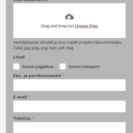
Drag and Drop (or)
Choose Files
Asendiplaanid, detailid ja muu vajalik projekti täpsustamiseks.
Failid: jpg, jpeg, png, heic, pdf, dwg
Lisad
Soovin paigaldust
Soovin transporti
Ees- ja perekonnanimi
*
E-mail
*
Telefon
*