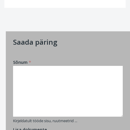
Saada päring
Sõnum
*
Kirjeldatult tööde sisu, ruutmeetrid ...
Lisa dokumente