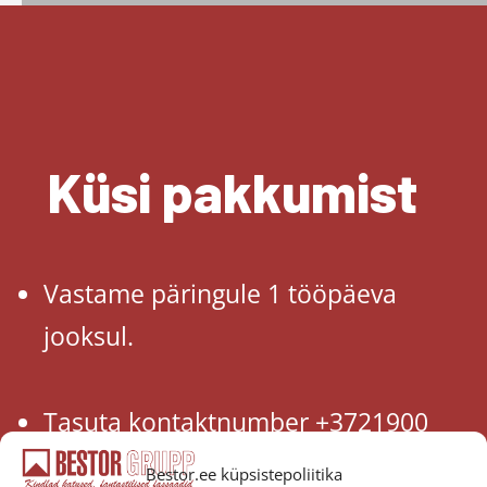
Küsi pakkumist
Vastame päringule 1 tööpäeva
jooksul.
Tasuta kontaktnumber +3721900
Bestor.ee küpsistepoliitika