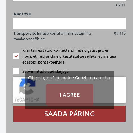
0 / 11
Aadress
Transporditellimuse korral on hinnastamine
0 / 115
maakonnapõhine
Kinnitan esitatud kontaktandmete õigsust ja olen
nõus, et neid andmeid kasutatakse selleks, et minuga
edaspidi kontakteeruda.
Soovin liituda uudiskirjaga
Click 'I agree' to enable Google recaptcha
I AGREE
SAADA PÄRING