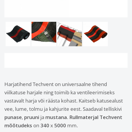
Harjatihend Techvent on universaalne tihend
viilkatuse harjale ning toimib ka ventileerimiseks
vastavalt harja või räästa kohast. Kaitseb katusealust
vee, lume, tolmu ja kahjurite eest. Saadaval telliskivi
punase
,
pruuni
ja
mustana
.
Rullmaterjal Techvent
mõõtudeks
on
340
x
5000
mm.