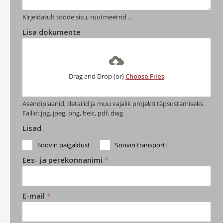
Kirjeldatult tööde sisu, ruutmeetrid ...
Lisa dokumente
Drag and Drop (or)
Choose Files
Asendiplaanid, detailid ja muu vajalik projekti täpsustamiseks.
Failid: jpg, jpeg, png, heic, pdf, dwg
Lisad
Soovin paigaldust
Soovin transporti
Ees- ja perekonnanimi
*
E-mail
*