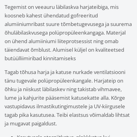
Tegemist on veeauru läbilaskva harjateibiga, mis
koosneb kahest ühendatud gofreeritud
alumiiniumribast suure tõmbetugevusega ja suurema
õhuläbilaskvusega polüpropüleenkangaga. Materjal
on ühend alumiiniumi liiteprotsessist ning omab
täiendavat õmblust. Alumisel küljel on kvaliteetsed
butüülliimiribad kinnitamiseks
Tagab tõhusa harja ja katuse nurkade ventilatsiooni
tänu tugevale polüpropüleenkangale. Harjateip on
õhku ja niiskust läbilaskev ning takistab vihmavee,
lume ja kahjurite pääsemist katusekatte alla. Kõrge
vastupidavus ilmastikutingimustele ja UV-kiirgusele
tagab pika kasutusea. Teibi elastsus võimaldab lihtsat
ja mugavat paigaldust.