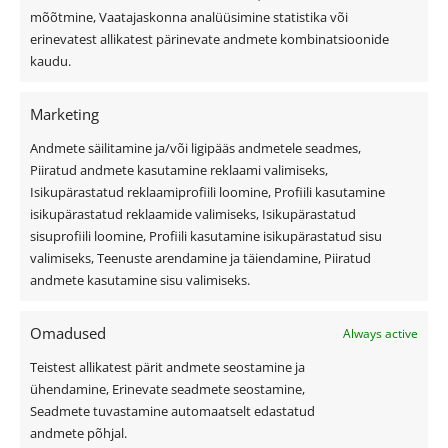
Küpsiste kasutamise tingimused
mõõtmine, Vaatajaskonna analüüsimine statistika või
erinevatest allikatest pärinevate andmete kombinatsioonide
Üldtingimused
kaudu.
Kiirvalikud
Marketing
Andmete säilitamine ja/või ligipääs andmetele seadmes,
Viilkatus
Piiratud andmete kasutamine reklaami valimiseks,
Isikupärastatud reklaamiprofiili loomine, Profiili kasutamine
Lamekatus
isikupärastatud reklaamide valimiseks, Isikupärastatud
Fassaad ja fassaadiplaadid
sisuprofiili loomine, Profiili kasutamine isikupärastatud sisu
Outlet
valimiseks, Teenuste arendamine ja täiendamine, Piiratud
Interjöör
andmete kasutamine sisu valimiseks.
Omadused
Always active
Kasulik teave
Teistest allikatest pärit andmete seostamine ja
ühendamine, Erinevate seadmete seostamine,
Katusekalkulaator
Seadmete tuvastamine automaatselt edastatud
Ettevõttest
andmete põhjal.