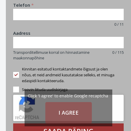
Telefon
*
0 / 11
Aadress
Transporditellimuse korral on hinnastamine
0 / 115
maakonnapõhine
Kinnitan esitatud kontaktandmete õigsust ja olen
nõus, et neid andmeid kasutatakse selleks, et minuga
edaspidi kontakteeruda.
Soovin liituda uudiskirjaga
Click 'I agree' to enable Google recaptcha
I AGREE