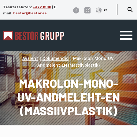
Tasuta telefon:
+372 1900
|
E-
search
EE
mail:
bestor@bestor.ee
Avaleht
|
Dokumendid
|
Makrolon-Mono-UV-
Andmeleht-EN (Massiivplastik)
MAKROLON-MONO-
UV-ANDMELEHT-EN
(MASSIIVPLASTIK)