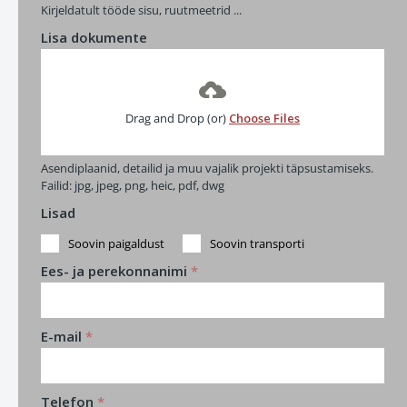
Kirjeldatult tööde sisu, ruutmeetrid ...
Lisa dokumente
Drag and Drop (or)
Choose Files
Asendiplaanid, detailid ja muu vajalik projekti täpsustamiseks.
Failid: jpg, jpeg, png, heic, pdf, dwg
Lisad
Soovin paigaldust
Soovin transporti
Ees- ja perekonnanimi
*
E-mail
*
Telefon
*