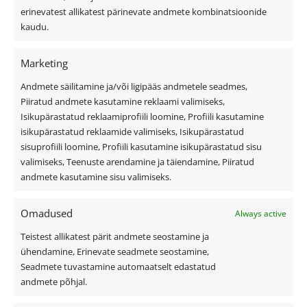
erinevatest allikatest pärinevate andmete kombinatsioonide
Üldtingimused
kaudu.
Kiirvalikud
Marketing
Andmete säilitamine ja/või ligipääs andmetele seadmes,
Viilkatus
Piiratud andmete kasutamine reklaami valimiseks,
Isikupärastatud reklaamiprofiili loomine, Profiili kasutamine
Lamekatus
isikupärastatud reklaamide valimiseks, Isikupärastatud
Fassaad ja fassaadiplaadid
sisuprofiili loomine, Profiili kasutamine isikupärastatud sisu
Outlet
valimiseks, Teenuste arendamine ja täiendamine, Piiratud
Interjöör
andmete kasutamine sisu valimiseks.
Omadused
Always active
Kasulik teave
Teistest allikatest pärit andmete seostamine ja
ühendamine, Erinevate seadmete seostamine,
Katusekalkulaator
Seadmete tuvastamine automaatselt edastatud
Ettevõttest
andmete põhjal.
Referentsid