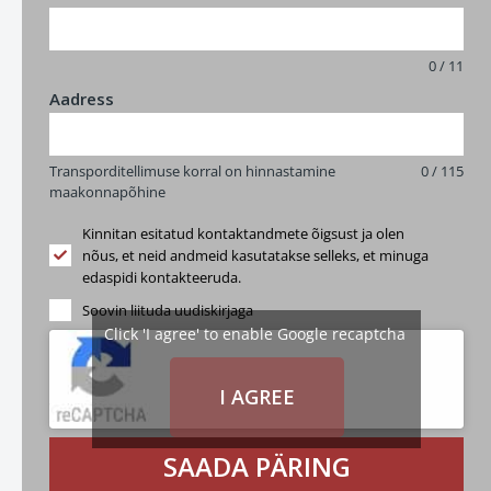
0 / 11
Aadress
Transporditellimuse korral on hinnastamine
0 / 115
maakonnapõhine
Kinnitan esitatud kontaktandmete õigsust ja olen
nõus, et neid andmeid kasutatakse selleks, et minuga
edaspidi kontakteeruda.
Soovin liituda uudiskirjaga
Click 'I agree' to enable Google recaptcha
I AGREE
SAADA PÄRING