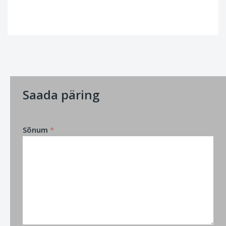
Saada päring
Sõnum
*