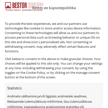
Bestor.ee küpsistepoliitika
bestor@bestor.ee
To provide the best experiences, we and our partners use
technologies like cookies to store and/or access device information.
Consenting to these technologies will allow us and our partners to
process personal data such as browsing behavior or unique IDs on
this site and show (non-) personalized ads. Not consenting or
withdrawing consent, may adversely affect certain features and
functions.
Click below to consent to the above or make granular choices. Your
choices will be applied to this site only. You can change your settings
at any time, including withdrawing your consent, by using the
toggles on the Cookie Policy, or by clicking on the manage consent
button at the bottom of the screen.
Statistics
Andmete säilitamine ja/või ligipääs andmetele seadmes,
Privaatsuspoliitika
Reklaamide tulemuslikkuse mõõtmine, Sisu tulemuslikkuse
Küpsiste kasutamise tingimused
mõõtmine, Vaatajaskonna analüüsimine statistika või