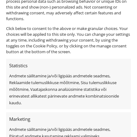
process personal data such as browsing behavior or unique IDs on
this site and show (non-) personalized ads. Not consenting or
withdrawing consent, may adversely affect certain features and
functions.
Click below to consent to the above or make granular choices. Your
choices will be applied to this site only. You can change your settings
at any time, including withdrawing your consent, by using the
toggles on the Cookie Policy, or by clicking on the manage consent
button at the bottom of the screen.
Statistics
Andmete säilitamine ja/või ligipääs andmetele seadmes,
Privaatsuspoliitika
Reklaamide tulemuslikkuse mõõtmine, Sisu tulemuslikkuse
Küpsiste kasutamise tingimused
mõõtmine, Vaatajaskonna analüüsimine statistika või
erinevatest allikatest pärinevate andmete kombinatsioonide
Üldtingimused
kaudu.
Kiirvalikud
Marketing
Andmete säilitamine ja/või ligipääs andmetele seadmes,
Viilkatus
Piiratud andmete kasutamine reklaami valimiseks,