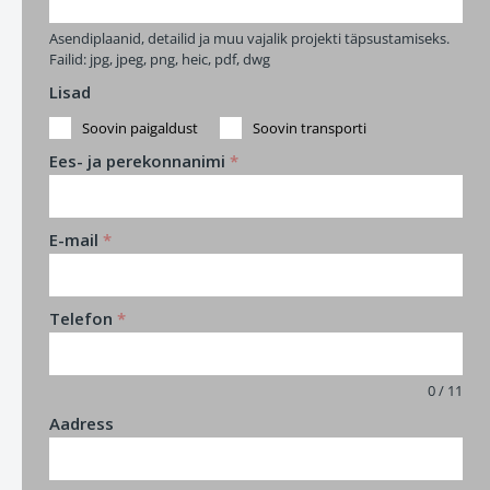
Asendiplaanid, detailid ja muu vajalik projekti täpsustamiseks.
Failid: jpg, jpeg, png, heic, pdf, dwg
Lisad
Soovin paigaldust
Soovin transporti
Ees- ja perekonnanimi
*
E-mail
*
Telefon
*
0 / 11
Aadress