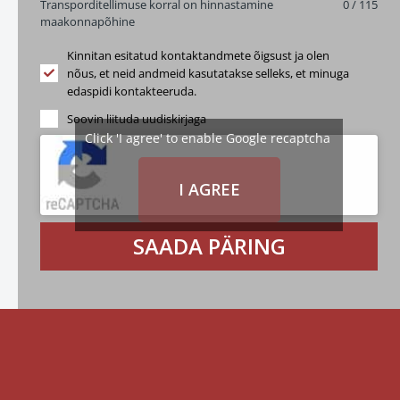
Transporditellimuse korral on hinnastamine
0 / 115
maakonnapõhine
Kinnitan esitatud kontaktandmete õigsust ja olen
nõus, et neid andmeid kasutatakse selleks, et minuga
edaspidi kontakteeruda.
Soovin liituda uudiskirjaga
Click 'I agree' to enable Google recaptcha
I AGREE
SAADA PÄRING