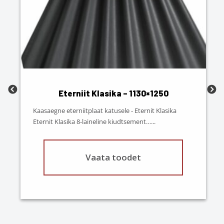
Eterniit Klasika – 1130×1250
Kaasaegne eterniitplaat katusele - Eternit Klasika
Eternit Klasika 8-laineline kiudtsement…
...
Vaata toodet
This
product
has
multiple