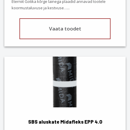
Eterniit Gotika kõrge lainega plaadid annavad tootele
product
koormustaluvuse ja kestvuse…
...
page
Vaata toodet
SBS aluskate Midafleks EPP 4.0