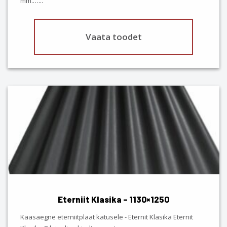
mm.…
...
page
Vaata toodet
This
product
has
multiple
variants.
The
options
may
be
chosen
Eterniit Klasika – 1130×1250
on
the
Kaasaegne eterniitplaat katusele - Eternit Klasika Eternit
product