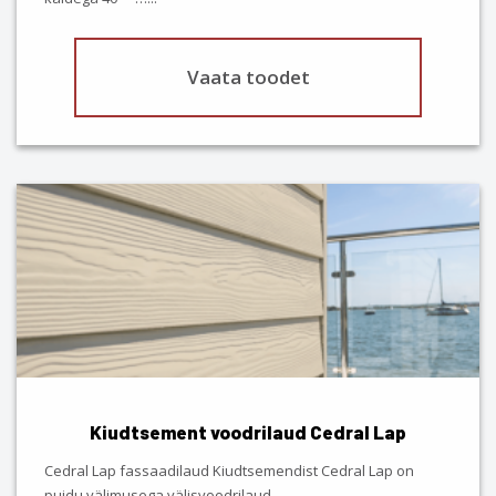
page
Vaata toodet
This
product
has
multiple
variants.
The
options
may
be
chosen
Kiudtsement voodrilaud Cedral Lap
on
the
Cedral Lap fassaadilaud Kiudtsemendist Cedral Lap on
product
puidu välimusega välisvoodrilaud,…
...