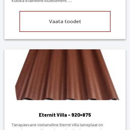
Klasika 8-laineline kiudtsement…
...
page
Vaata toodet
This
product
has
multiple
variants.
The
options
may
be
chosen
Eternit Villa – 920×875
on
the
Tänapäevane viielaineline Eternit Villa laineplaat on
product