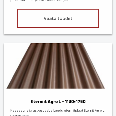
page
Vaata toodet
This
product
has
multiple
variants.
The
options
may
be
chosen
Eterniit Agro L – 1130×1750
on
the
Kaasaegne ja asbestivaba Leedu eterniitplaat Eternit Agro L
product
vastab oma…
...