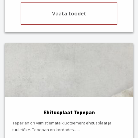
Vaata toodet
This
product
has
multiple
variants.
The
options
may
be
chosen
Ehitusplaat Tepepan
on
the
TepePan on viimistlemata kiudtsement ehitusplaat ja
product
tuuletõke. Tepepan on kordades…
...
page