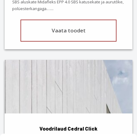
SBS aluskate Midafleks EPP 4.0 SBS katusekate ja aurutõke,
polüesterkangaga.…
...
Vaata toodet
This
product
has
multiple
variants.
The
options
may
be
chosen
Voodrilaud Cedral Click
on