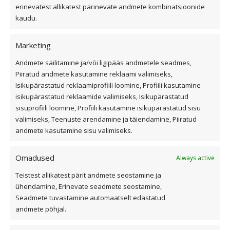
erinevatest allikatest pärinevate andmete kombinatsioonide
Üldtingimused
kaudu.
Kiirvalikud
Marketing
Andmete säilitamine ja/või ligipääs andmetele seadmes,
Viilkatus
Piiratud andmete kasutamine reklaami valimiseks,
Isikupärastatud reklaamiprofiili loomine, Profiili kasutamine
Lamekatus
isikupärastatud reklaamide valimiseks, Isikupärastatud
Fassaad ja fassaadiplaadid
sisuprofiili loomine, Profiili kasutamine isikupärastatud sisu
Outlet
valimiseks, Teenuste arendamine ja täiendamine, Piiratud
Interjöör
andmete kasutamine sisu valimiseks.
Omadused
Always active
Kasulik teave
Teistest allikatest pärit andmete seostamine ja
ühendamine, Erinevate seadmete seostamine,
Katusekalkulaator
Seadmete tuvastamine automaatselt edastatud
Ettevõttest
andmete põhjal.
Referentsid