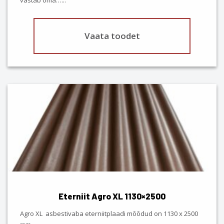
page
Vaata toodet
This
product
has
multiple
variants.
The
options
may
be
chosen
Eterniit Agro XL 1130×2500
on
the
Agro XL asbestivaba eterniitplaadi mõõdud on 1130 x 2500
product