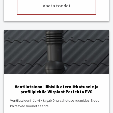
Vaata toodet
This
product
has
multiple
variants.
The
options
may
be
chosen
Ventilatsiooni läbiviik eterniitkatusele ja
on
profiilplekile Wirplast Perfekta EVO
the
product
Ventilatsiooni läbiviik tagab õhu vahetuse ruumides. Need
page
kaitsevad hoonet seente…
...