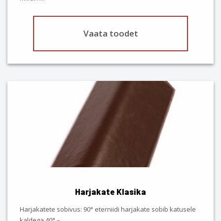
Vaata toodet
This
product
has
multiple
variants.
The
options
may
be
chosen
Harjakate Klasika
on
the
Harjakatete sobivus: 90° eterniidi harjakate sobib katusele
product
kaldega 40° –…
...