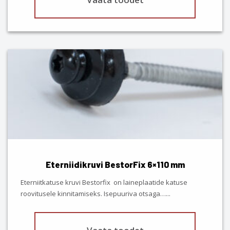
This
product
has
multiple
variants.
The
options
may
be
chosen
Eterniidikruvi BestorFix 6×110 mm
on
the
Eterniitkatuse kruvi Bestorfix on laineplaatide katuse
product
roovitusele kinnitamiseks. Isepuuriva otsaga…
...
page