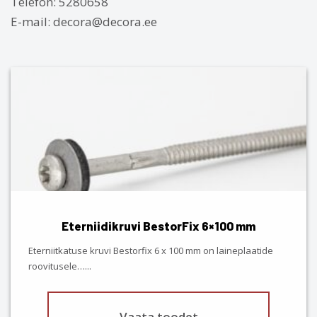
Telefon: 5280658
E-mail: decora@decora.ee
This
product
has
multiple
variants.
The
options
may
be
chosen
Eterniidikruvi BestorFix 6×100 mm
on
the
Eterniitkatuse kruvi Bestorfix 6 x 100 mm on laineplaatide
product
roovitusele…
...
page
Vaata toodet