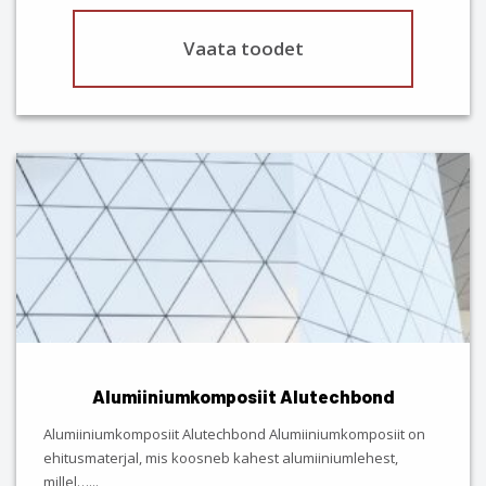
Vaata toodet
Alumiiniumkomposiit Alutechbond
Alumiiniumkomposiit Alutechbond Alumiiniumkomposiit on
ehitusmaterjal, mis koosneb kahest alumiiniumlehest,
millel…
...