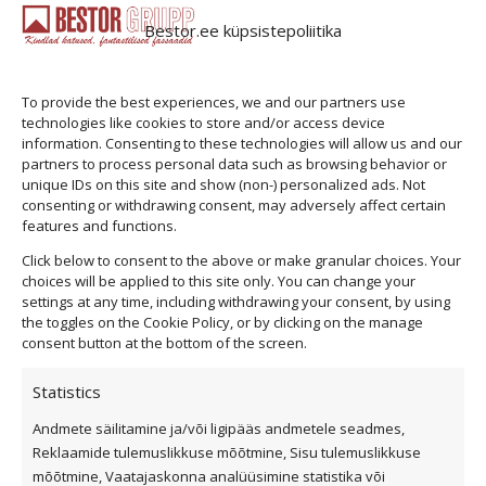
the
Cedral Click kiudtsemendist fassaadilaud Kiudtsemendist
product
Bestor.ee küpsistepoliitika
voodrilaudu on maailmas kasutatud juba…
...
page
To provide the best experiences, we and our partners use
Vaata toodet
technologies like cookies to store and/or access device
information. Consenting to these technologies will allow us and our
partners to process personal data such as browsing behavior or
unique IDs on this site and show (non-) personalized ads. Not
consenting or withdrawing consent, may adversely affect certain
features and functions.
Click below to consent to the above or make granular choices. Your
choices will be applied to this site only. You can change your
settings at any time, including withdrawing your consent, by using
the toggles on the Cookie Policy, or by clicking on the manage
consent button at the bottom of the screen.
Statistics
Andmete säilitamine ja/või ligipääs andmetele seadmes,
Privaatsuspoliitika
Reklaamide tulemuslikkuse mõõtmine, Sisu tulemuslikkuse
Küpsiste kasutamise tingimused
mõõtmine, Vaatajaskonna analüüsimine statistika või