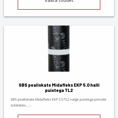
Vaata toodet
SBS pealiskate Midafleks EKP 5.0 halli
puistega TL2
SBS pealiskate Midafleks EKP 5.0 TL2 valge puistega pinnale
sulatatav,…
...