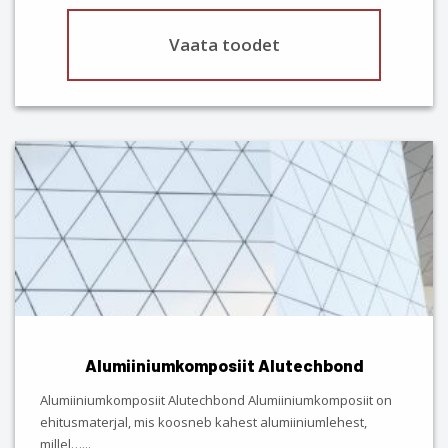
Vaata toodet
Alumiiniumkomposiit Alutechbond
Alumiiniumkomposiit Alutechbond Alumiiniumkomposiit on
ehitusmaterjal, mis koosneb kahest alumiiniumlehest,
millel…
...