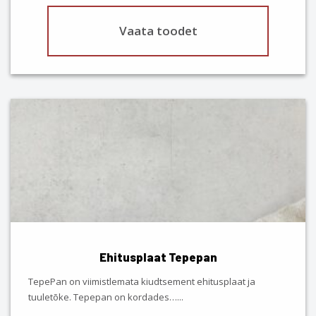
Vaata toodet
This
product
has
multiple
variants.
The
options
may
be
chosen
Ehitusplaat Tepepan
on
the
TepePan on viimistlemata kiudtsement ehitusplaat ja
product
tuuletõke. Tepepan on kordades…
...
page