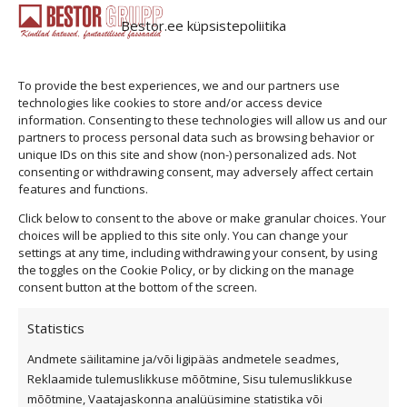
the
Cedral Click kiudtsemendist fassaadilaud Kiudtsemendist
product
Bestor.ee küpsistepoliitika
voodrilaudu on maailmas kasutatud juba…
...
page
To provide the best experiences, we and our partners use
Vaata toodet
technologies like cookies to store and/or access device
information. Consenting to these technologies will allow us and our
partners to process personal data such as browsing behavior or
unique IDs on this site and show (non-) personalized ads. Not
consenting or withdrawing consent, may adversely affect certain
features and functions.
Click below to consent to the above or make granular choices. Your
choices will be applied to this site only. You can change your
settings at any time, including withdrawing your consent, by using
the toggles on the Cookie Policy, or by clicking on the manage
consent button at the bottom of the screen.
Statistics
Andmete säilitamine ja/või ligipääs andmetele seadmes,
Privaatsuspoliitika
Reklaamide tulemuslikkuse mõõtmine, Sisu tulemuslikkuse
Küpsiste kasutamise tingimused
mõõtmine, Vaatajaskonna analüüsimine statistika või