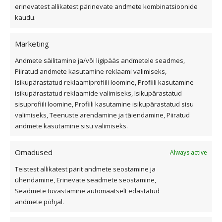
erinevatest allikatest pärinevate andmete kombinatsioonide
Üldtingimused
kaudu.
Kiirvalikud
Marketing
Andmete säilitamine ja/või ligipääs andmetele seadmes,
Viilkatus
Piiratud andmete kasutamine reklaami valimiseks,
Isikupärastatud reklaamiprofiili loomine, Profiili kasutamine
Lamekatus
isikupärastatud reklaamide valimiseks, Isikupärastatud
Fassaad ja fassaadiplaadid
sisuprofiili loomine, Profiili kasutamine isikupärastatud sisu
Outlet
valimiseks, Teenuste arendamine ja täiendamine, Piiratud
Interjöör
andmete kasutamine sisu valimiseks.
Omadused
Always active
Kasulik teave
Teistest allikatest pärit andmete seostamine ja
ühendamine, Erinevate seadmete seostamine,
Katusekalkulaator
Seadmete tuvastamine automaatselt edastatud
Ettevõttest
andmete põhjal.
Referentsid