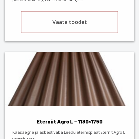
page
Vaata toodet
This
product
has
multiple
variants.
The
options
may
be
chosen
Eterniit Agro L – 1130×1750
on
the
Kaasaegne ja asbestivaba Leedu eterniitplaat Eternit Agro L
product
vastab oma…
...