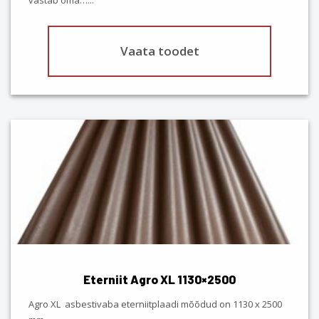
page
Vaata toodet
This
product
has
multiple
variants.
The
options
may
be
chosen
Eterniit Agro XL 1130×2500
on
the
Agro XL asbestivaba eterniitplaadi mõõdud on 1130 x 2500
product