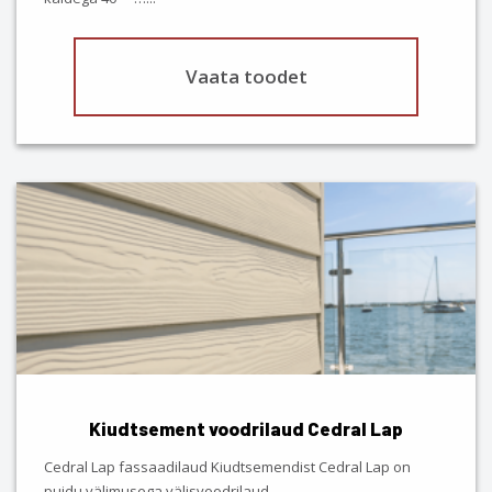
page
Vaata toodet
This
product
has
multiple
variants.
The
options
may
be
chosen
Kiudtsement voodrilaud Cedral Lap
on
the
Cedral Lap fassaadilaud Kiudtsemendist Cedral Lap on
product
puidu välimusega välisvoodrilaud,…
...