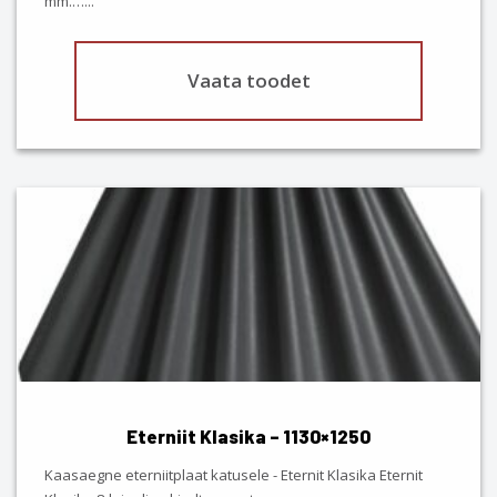
mm.…
...
page
Vaata toodet
This
product
has
multiple
variants.
The
options
may
be
chosen
Eterniit Klasika – 1130×1250
on
the
Kaasaegne eterniitplaat katusele - Eternit Klasika Eternit
product