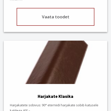
Vaata toodet
This
product
has
multiple
variants.
The
options
may
be
chosen
Harjakate Klasika
on
the
Harjakatete sobivus: 90° eterniidi harjakate sobib katusele
product
kaldega 40° –…
...