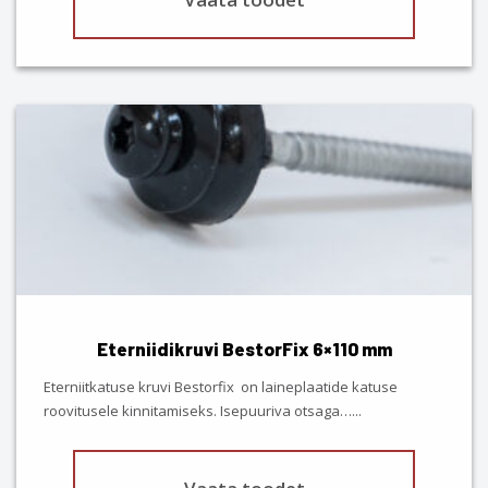
This
product
has
multiple
variants.
The
options
may
be
chosen
Eterniidikruvi BestorFix 6×110 mm
on
the
Eterniitkatuse kruvi Bestorfix on laineplaatide katuse
product
roovitusele kinnitamiseks. Isepuuriva otsaga…
...
page