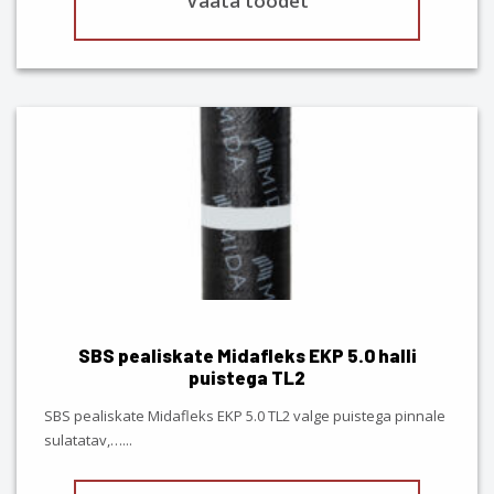
Vaata toodet
SBS pealiskate Midafleks EKP 5.0 halli
puistega TL2
SBS pealiskate Midafleks EKP 5.0 TL2 valge puistega pinnale
sulatatav,…
...