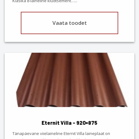
Klasika 8-laineline kiudtsement…
...
page
Vaata toodet
This
product
has
multiple
variants.
The
options
may
be
chosen
Eternit Villa – 920×875
on
the
Tänapäevane viielaineline Eternit Villa laineplaat on
product