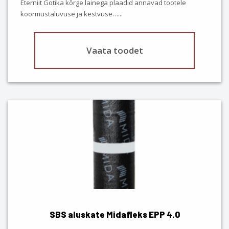
Eterniit Gotika kõrge lainega plaadid annavad tootele
product
koormustaluvuse ja kestvuse…
...
page
Vaata toodet
SBS aluskate Midafleks EPP 4.0