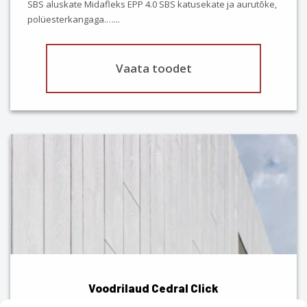
SBS aluskate Midafleks EPP 4.0 SBS katusekate ja aurutõke,
polüesterkangaga.…
...
Vaata toodet
This
product
has
multiple
variants.
The
options
may
be
chosen
Voodrilaud Cedral Click
on