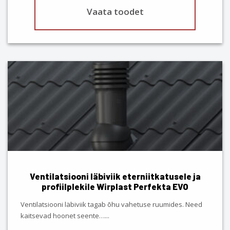
Vaata toodet
This
product
has
multiple
variants.
The
options
may
be
chosen
Ventilatsiooni läbiviik eterniitkatusele ja
on
profiilplekile Wirplast Perfekta EVO
the
product
Ventilatsiooni läbiviik tagab õhu vahetuse ruumides. Need
page
kaitsevad hoonet seente…
...