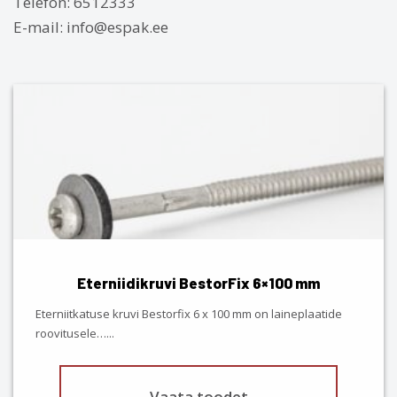
Telefon: 6512333
E-mail: info@espak.ee
This
product
has
multiple
variants.
The
options
may
be
chosen
Eterniidikruvi BestorFix 6×100 mm
on
the
Eterniitkatuse kruvi Bestorfix 6 x 100 mm on laineplaatide
product
roovitusele…
...
page
Vaata toodet