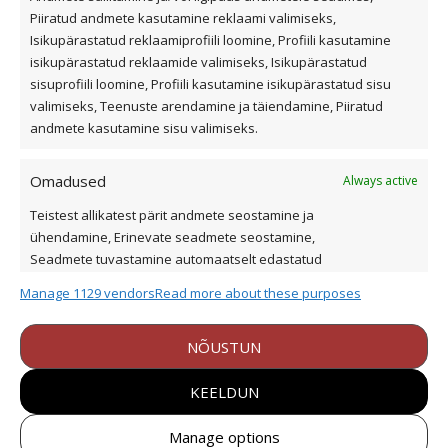
Piiratud andmete kasutamine reklaami valimiseks,
Isikupärastatud reklaamiprofiili loomine, Profiili kasutamine
Kasulik teave
isikupärastatud reklaamide valimiseks, Isikupärastatud
sisuprofiili loomine, Profiili kasutamine isikupärastatud sisu
valimiseks, Teenuste arendamine ja täiendamine, Piiratud
Katusekalkulaator
andmete kasutamine sisu valimiseks.
Ettevõttest
Referentsid
Omadused
Always active
Edasimüüjad ja paigaldajad
Teistest allikatest pärit andmete seostamine ja
Eternit ja Cedral ladustamine
ühendamine, Erinevate seadmete seostamine,
Dokumendid
Seadmete tuvastamine automaatselt edastatud
andmete põhjal.
Cedral tehnilised joonised
Manage 1129 vendors
Read more about these purposes
+372 1900
Turvalisuse tagamine, pettuste ennetamine
NÕUSTUN
bestor@bestor.ee
ja tuvastamine ning vigade parandamine,
Always active
Reklaami ja sisu kuvamine.
KEELDUN
Valdeku tn 168, 11217 Tallinn
Tööstuse tee 3, Tõrvandi, Tartumaa
Manage options