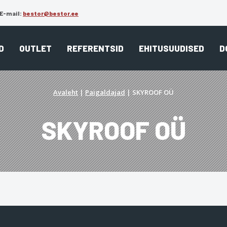
E-mail:
bestor@bestor.ee
D
OUTLET
REFERENTSID
EHITUSUUDISED
D
Avaleht
|
Paigaldajad
|
SKYROOF OÜ
SKYROOF OÜ