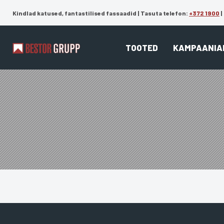
Kindlad katused, fantastilised fassaadid |
Tasuta telefon:
+372 1900
|
TOOTED
KAMPAANIA