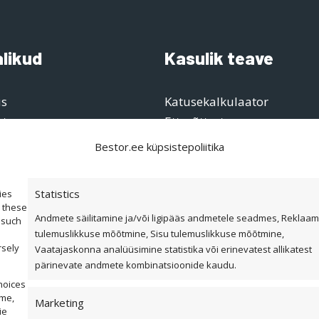
alikud
Kasulik teave
us
Katusekalkulaator
atus
Ettevõttest
d ja fassaadiplaadid
Referentsid
Bestor.ee küpsistepoliitika
Edasimüüjad ja paigaldaj
ör
Eternit ja Cedral ladustami
Statistics
ies
Dokumendid
o these
Andmete säilitamine ja/või ligipääs andmetele seadmes, Reklaam
Cedral tehnilised joonised
 such
tulemuslikkuse mõõtmine, Sisu tulemuslikkuse mõõtmine,
rsely
Vaatajaskonna analüüsimine statistika või erinevatest allikatest
pärinevate andmete kombinatsioonide kaudu.
hoices
ime,
Marketing
ie