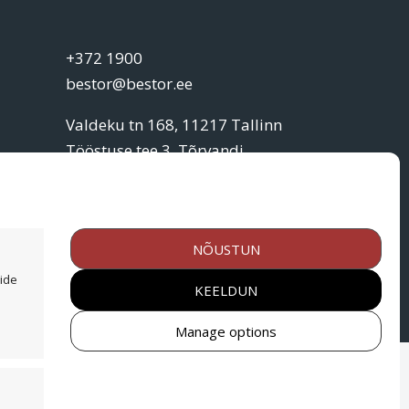
+372 1900
bestor@bestor.ee
Valdeku tn 168, 11217 Tallinn
Tööstuse tee 3, Tõrvandi,
Tartumaa
ad
ne
NÕUSTUN
ide
KEELDUN
Manage options