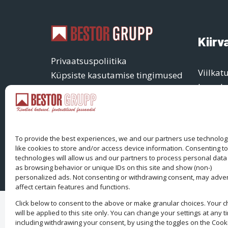
Kiirv
Privaatsuspoliitika
Viilkat
Küpsiste kasutamise tingimused
Lamek
Üldtingimused
Fassaa
Outlet
Interjö
To provide the best experiences, we and our partners use technolog
like cookies to store and/or access device information. Consenting t
technologies will allow us and our partners to process personal data
as browsing behavior or unique IDs on this site and show (non-)
personalized ads. Not consenting or withdrawing consent, may adve
affect certain features and functions.
Click below to consent to the above or make granular choices. Your c
will be applied to this site only. You can change your settings at any t
including withdrawing your consent, by using the toggles on the Cook