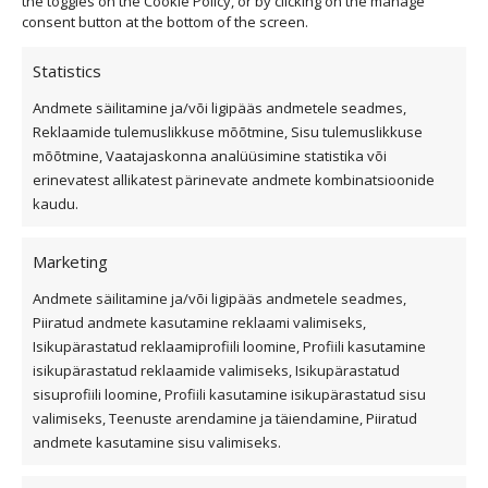
the toggles on the Cookie Policy, or by clicking on the manage
consent button at the bottom of the screen.
Statistics
Andmete säilitamine ja/või ligipääs andmetele seadmes,
Privaatsuspoliitika
Reklaamide tulemuslikkuse mõõtmine, Sisu tulemuslikkuse
Küpsiste kasutamise tingimused
mõõtmine, Vaatajaskonna analüüsimine statistika või
erinevatest allikatest pärinevate andmete kombinatsioonide
Üldtingimused
kaudu.
Kiirvalikud
Marketing
Andmete säilitamine ja/või ligipääs andmetele seadmes,
Viilkatus
Piiratud andmete kasutamine reklaami valimiseks,
Isikupärastatud reklaamiprofiili loomine, Profiili kasutamine
Lamekatus
isikupärastatud reklaamide valimiseks, Isikupärastatud
Fassaad ja fassaadiplaadid
sisuprofiili loomine, Profiili kasutamine isikupärastatud sisu
Outlet
valimiseks, Teenuste arendamine ja täiendamine, Piiratud
Interjöör
andmete kasutamine sisu valimiseks.