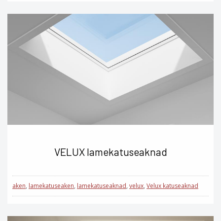
VELUX lamekatuseaknad
aken
,
lamekatuseaken
,
lamekatuseaknad
,
velux
,
Velux katuseaknad