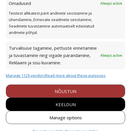
Omadused
Always active
Kasulik teave
Teistest allikatest pärit andmete seostamine ja
ühendamine, Erinevate seadmete seostamine,
Katusekalkulaator
Seadmete tuvastamine automaatselt edastatud
Ettevõttest
andmete põhjal.
Referentsid
Turvalisuse tagamine, pettuste ennetamine
Edasimüüjad ja paigaldajad
ja tuvastamine ning vigade parandamine,
Always active
Eternit ja Cedral ladustamine
Reklaami ja sisu kuvamine.
Dokumendid
Cedral tehnilised joonised
Manage 1129 vendors
Read more about these purposes
+372 1900
NÕUSTUN
bestor@bestor.ee
KEELDUN
Valdeku tn 168, 11217 Tallinn
Tööstuse tee 3, Tõrvandi, Tartumaa
Manage options