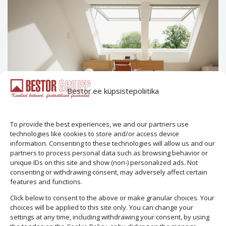
Bestor.ee küpsistepoliitika
To provide the best experiences, we and our partners use
technologies like cookies to store and/or access device
VELUX katuseaknad
information. Consenting to these technologies will allow us and our
partners to process personal data such as browsing behavior or
unique IDs on this site and show (non-) personalized ads. Not
aknad
,
katuseaknad
,
velux
consenting or withdrawing consent, may adversely affect certain
features and functions.
Click below to consent to the above or make granular choices. Your
choices will be applied to this site only. You can change your
settings at any time, including withdrawing your consent, by using