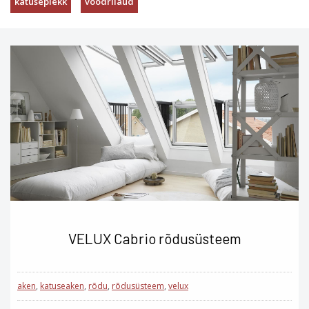
katuseplekk
voodrilaud
VELUX Cabrio rõdusüsteem
aken
,
katuseaken
,
rõdu
,
rõdusüsteem
,
velux