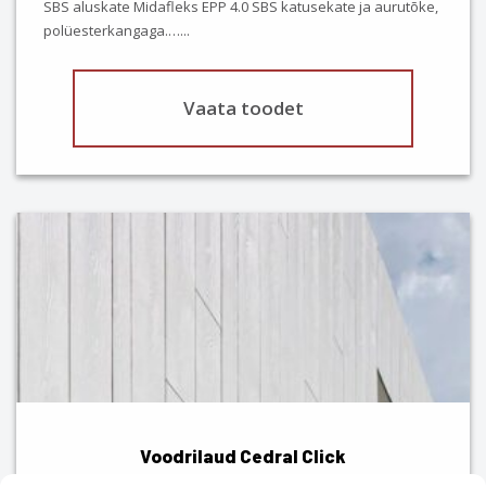
SBS aluskate Midafleks EPP 4.0 SBS katusekate ja aurutõke,
polüesterkangaga.…
...
Vaata toodet
This
product
has
multiple
variants.
The
options
may
be
chosen
Voodrilaud Cedral Click
on