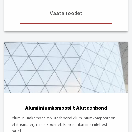
Vaata toodet
Alumiiniumkomposiit Alutechbond
Alumiiniumkomposiit Alutechbond Alumiiniumkomposiit on
ehitusmaterjal, mis koosneb kahest alumiiniumlehest,
millel…
...