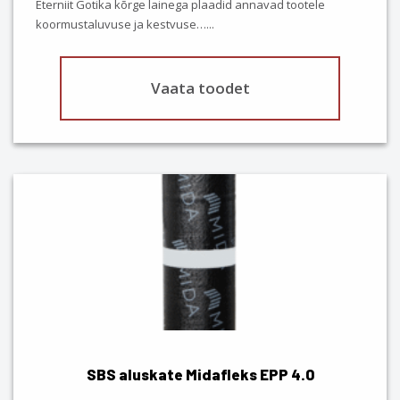
Eterniit Gotika kõrge lainega plaadid annavad tootele
product
koormustaluvuse ja kestvuse…
...
page
Vaata toodet
SBS aluskate Midafleks EPP 4.0