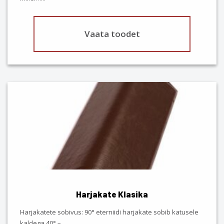
Vaata toodet
This
product
has
multiple
variants.
The
options
may
be
chosen
Harjakate Klasika
on
the
Harjakatete sobivus: 90° eterniidi harjakate sobib katusele
product
kaldega 40° –…
...