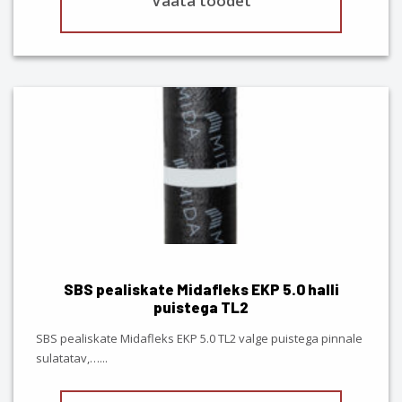
Vaata toodet
SBS pealiskate Midafleks EKP 5.0 halli
puistega TL2
SBS pealiskate Midafleks EKP 5.0 TL2 valge puistega pinnale
sulatatav,…
...