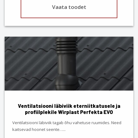
Vaata toodet
This
product
has
multiple
variants.
The
options
may
be
chosen
Ventilatsiooni läbiviik eterniitkatusele ja
on
profiilplekile Wirplast Perfekta EVO
the
product
Ventilatsiooni läbiviik tagab õhu vahetuse ruumides. Need
page
kaitsevad hoonet seente…
...