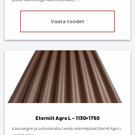
page
Vaata toodet
This
product
has
multiple
variants.
The
options
may
be
chosen
Eterniit Agro L – 1130×1750
on
the
Kaasaegne ja asbestivaba Leedu eterniitplaat Eternit Agro L
product
vastab oma…
...