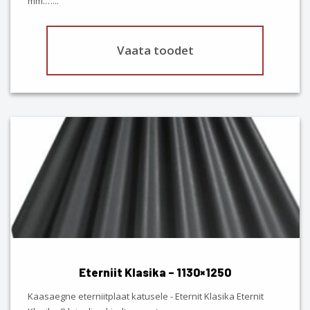
mm.…
...
page
Vaata toodet
This
product
has
multiple
variants.
The
options
may
be
chosen
Eterniit Klasika – 1130×1250
on
the
Kaasaegne eterniitplaat katusele - Eternit Klasika Eternit
product