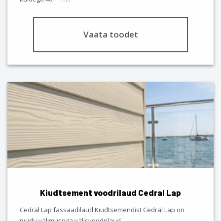
page
Vaata toodet
This
product
has
multiple
variants.
The
options
may
be
chosen
Kiudtsement voodrilaud Cedral Lap
on
the
Cedral Lap fassaadilaud Kiudtsemendist Cedral Lap on
product
puidu välimusega välisvoodrilaud,…
...