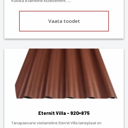
Klasika 8-laineline kiudtsement…
...
page
Vaata toodet
This
product
has
multiple
variants.
The
options
may
be
chosen
Eternit Villa – 920×875
on
the
Tänapäevane viielaineline Eternit Villa laineplaat on
product