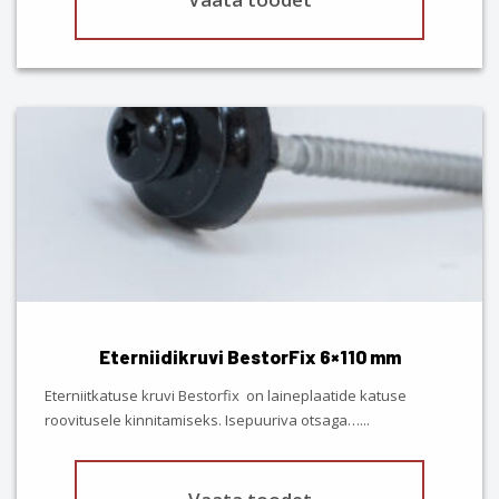
This
product
has
multiple
variants.
The
options
may
be
chosen
Eterniidikruvi BestorFix 6×110 mm
on
the
Eterniitkatuse kruvi Bestorfix on laineplaatide katuse
product
roovitusele kinnitamiseks. Isepuuriva otsaga…
...
page