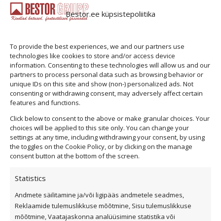
the
Cedral Click kiudtsemendist fassaadilaud Kiudtsemendist
product
Bestor.ee küpsistepoliitika
voodrilaudu on maailmas kasutatud juba…
...
page
To provide the best experiences, we and our partners use
Vaata toodet
technologies like cookies to store and/or access device
information. Consenting to these technologies will allow us and our
partners to process personal data such as browsing behavior or
unique IDs on this site and show (non-) personalized ads. Not
consenting or withdrawing consent, may adversely affect certain
features and functions.
Click below to consent to the above or make granular choices. Your
choices will be applied to this site only. You can change your
settings at any time, including withdrawing your consent, by using
the toggles on the Cookie Policy, or by clicking on the manage
consent button at the bottom of the screen.
Statistics
Andmete säilitamine ja/või ligipääs andmetele seadmes,
Privaatsuspoliitika
Reklaamide tulemuslikkuse mõõtmine, Sisu tulemuslikkuse
Küpsiste kasutamise tingimused
mõõtmine, Vaatajaskonna analüüsimine statistika või