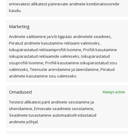
erinevatest allikatest pärinevate andmete kombinatsioonide
Üldtingimused
kaudu.
Kiirvalikud
Marketing
Andmete säilitamine ja/või ligipääs andmetele seadmes,
Viilkatus
Piiratud andmete kasutamine reklaami valimiseks,
Isikupärastatud reklaamiprofiili loomine, Profiili kasutamine
Lamekatus
isikupärastatud reklaamide valimiseks, Isikupärastatud
Fassaad ja fassaadiplaadid
sisuprofiili loomine, Profiili kasutamine isikupärastatud sisu
Outlet
valimiseks, Teenuste arendamine ja täiendamine, Piiratud
Interjöör
andmete kasutamine sisu valimiseks.
Omadused
Always active
Kasulik teave
Teistest allikatest pärit andmete seostamine ja
ühendamine, Erinevate seadmete seostamine,
Katusekalkulaator
Seadmete tuvastamine automaatselt edastatud
Ettevõttest
andmete põhjal.
Referentsid