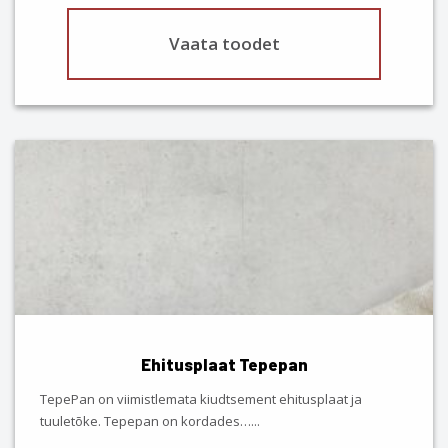
Vaata toodet
This
product
has
multiple
variants.
The
options
may
be
chosen
Ehitusplaat Tepepan
on
the
TepePan on viimistlemata kiudtsement ehitusplaat ja
product
tuuletõke. Tepepan on kordades…
...
page