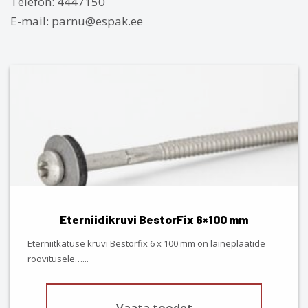
Telefon: 4447150
E-mail: parnu@espak.ee
This
product
has
multiple
variants.
The
options
may
be
chosen
Eterniidikruvi BestorFix 6×100 mm
on
the
Eterniitkatuse kruvi Bestorfix 6 x 100 mm on laineplaatide
product
roovitusele…
...
page
Vaata toodet