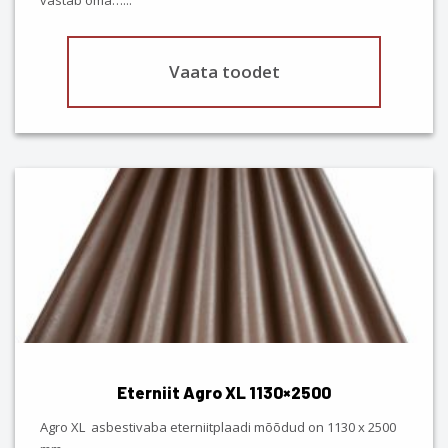
page
Vaata toodet
This
product
has
multiple
variants.
The
options
may
be
chosen
Eterniit Agro XL 1130×2500
on
the
Agro XL asbestivaba eterniitplaadi mõõdud on 1130 x 2500
product