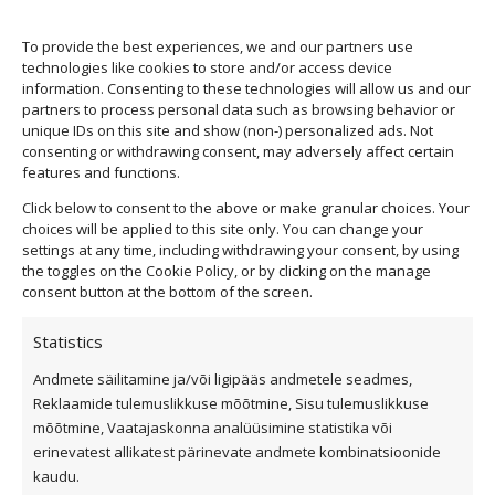
To provide the best experiences, we and our partners use
technologies like cookies to store and/or access device
information. Consenting to these technologies will allow us and our
partners to process personal data such as browsing behavior or
unique IDs on this site and show (non-) personalized ads. Not
consenting or withdrawing consent, may adversely affect certain
features and functions.
Click below to consent to the above or make granular choices. Your
choices will be applied to this site only. You can change your
settings at any time, including withdrawing your consent, by using
the toggles on the Cookie Policy, or by clicking on the manage
consent button at the bottom of the screen.
Statistics
Andmete säilitamine ja/või ligipääs andmetele seadmes,
Privaatsuspoliitika
Reklaamide tulemuslikkuse mõõtmine, Sisu tulemuslikkuse
Küpsiste kasutamise tingimused
mõõtmine, Vaatajaskonna analüüsimine statistika või
erinevatest allikatest pärinevate andmete kombinatsioonide
Üldtingimused
kaudu.