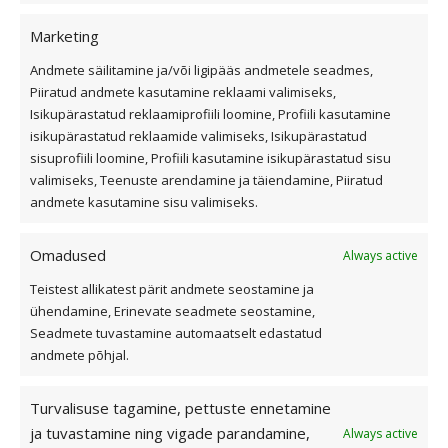
Kiirvalikud
Marketing
Andmete säilitamine ja/või ligipääs andmetele seadmes,
Viilkatus
Piiratud andmete kasutamine reklaami valimiseks,
Isikupärastatud reklaamiprofiili loomine, Profiili kasutamine
Lamekatus
isikupärastatud reklaamide valimiseks, Isikupärastatud
Fassaad ja fassaadiplaadid
sisuprofiili loomine, Profiili kasutamine isikupärastatud sisu
Outlet
valimiseks, Teenuste arendamine ja täiendamine, Piiratud
Interjöör
andmete kasutamine sisu valimiseks.
Omadused
Always active
Kasulik teave
Teistest allikatest pärit andmete seostamine ja
ühendamine, Erinevate seadmete seostamine,
Katusekalkulaator
Seadmete tuvastamine automaatselt edastatud
Ettevõttest
andmete põhjal.
Referentsid
Edasimüüjad ja paigaldajad
Turvalisuse tagamine, pettuste ennetamine
ja tuvastamine ning vigade parandamine,
Always active
Eternit ja Cedral ladustamine