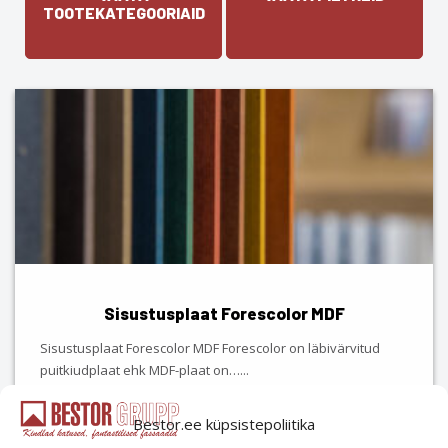
TOOTEKATEGOORIAID
Sisustusplaat Forescolor MDF
Sisustusplaat Forescolor MDF Forescolor on läbivärvitud
puitkiudplaat ehk MDF-plaat on…
...
Bestor.ee küpsistepoliitika
Vaata toodet