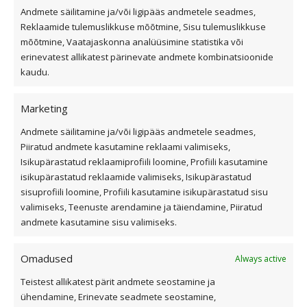
Andmete säilitamine ja/või ligipääs andmetele seadmes,
Privaatsuspoliitika
Reklaamide tulemuslikkuse mõõtmine, Sisu tulemuslikkuse
Küpsiste kasutamise tingimused
mõõtmine, Vaatajaskonna analüüsimine statistika või
erinevatest allikatest pärinevate andmete kombinatsioonide
Üldtingimused
kaudu.
Kiirvalikud
Marketing
Andmete säilitamine ja/või ligipääs andmetele seadmes,
Viilkatus
Piiratud andmete kasutamine reklaami valimiseks,
Isikupärastatud reklaamiprofiili loomine, Profiili kasutamine
Lamekatus
isikupärastatud reklaamide valimiseks, Isikupärastatud
Fassaad ja fassaadiplaadid
sisuprofiili loomine, Profiili kasutamine isikupärastatud sisu
Outlet
valimiseks, Teenuste arendamine ja täiendamine, Piiratud
Interjöör
andmete kasutamine sisu valimiseks.
Omadused
Always active
Kasulik teave
Teistest allikatest pärit andmete seostamine ja
ühendamine, Erinevate seadmete seostamine,
Katusekalkulaator