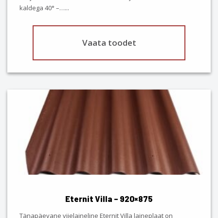
product
kaldega 40° –…
...
page
Vaata toodet
This
product
has
multiple
variants.
The
options
may
be
chosen
Eternit Villa – 920×875
on
the
Tänapäevane viielaineline Eternit Villa laineplaat on