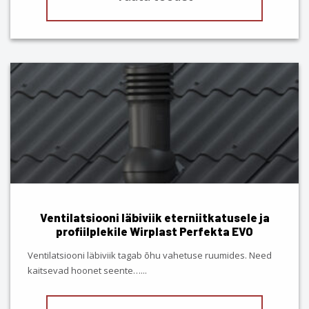
This
product
has
multiple
variants.
The
options
may
be
chosen
Ventilatsiooni läbiviik eterniitkatusele ja
on
profiilplekile Wirplast Perfekta EVO
the
product
Ventilatsiooni läbiviik tagab õhu vahetuse ruumides. Need
page
kaitsevad hoonet seente…
...