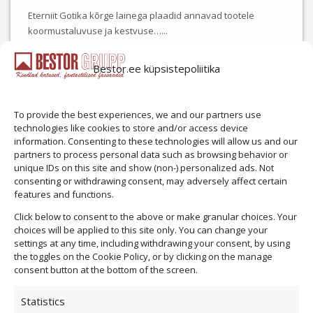
the
Eterniit Gotika kõrge lainega plaadid annavad tootele
product
koormustaluvuse ja kestvuse…
...
page
Bestor.ee küpsistepoliitika
Vaata toodet
To provide the best experiences, we and our partners use
technologies like cookies to store and/or access device
information. Consenting to these technologies will allow us and our
partners to process personal data such as browsing behavior or
unique IDs on this site and show (non-) personalized ads. Not
consenting or withdrawing consent, may adversely affect certain
features and functions.
Click below to consent to the above or make granular choices. Your
choices will be applied to this site only. You can change your
settings at any time, including withdrawing your consent, by using
the toggles on the Cookie Policy, or by clicking on the manage
consent button at the bottom of the screen.
Statistics