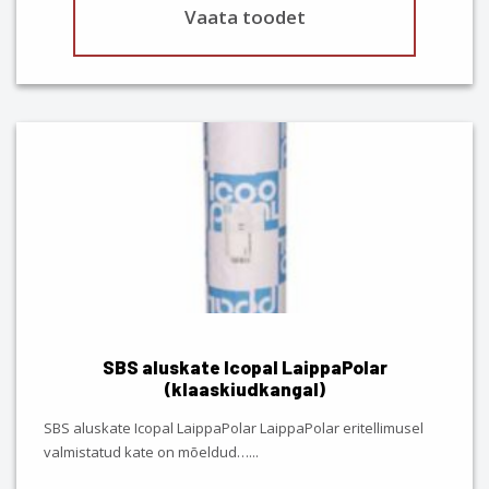
Vaata toodet
SBS aluskate Icopal LaippaPolar
(klaaskiudkangal)
SBS aluskate Icopal LaippaPolar LaippaPolar eritellimusel
valmistatud kate on mõeldud…
...