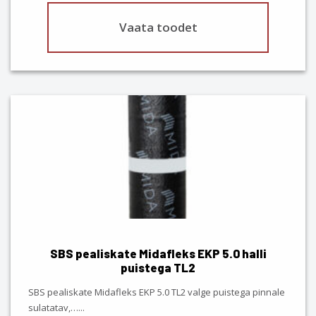
Vaata toodet
SBS pealiskate Midafleks EKP 5.0 halli
puistega TL2
SBS pealiskate Midafleks EKP 5.0 TL2 valge puistega pinnale
sulatatav,…
...