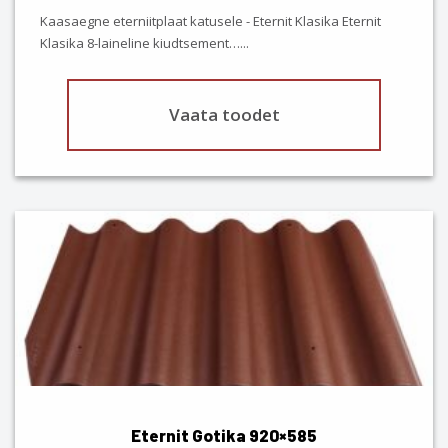
the
Kaasaegne eterniitplaat katusele - Eternit Klasika Eternit
product
Klasika 8-laineline kiudtsement…
...
page
Vaata toodet
This
product
has
multiple
variants.
The
options
may
be
chosen
Eternit Gotika 920×585
on