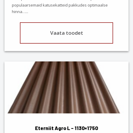
product
populaarsemaid katusekatteid pakkudes optimaalse
page
hinna…
...
Vaata toodet
This
product
has
multiple
variants.
The
options
may
be
chosen
Eterniit Agro L – 1130×1750
on