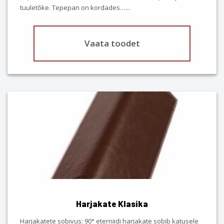
product
tuuletõke. Tepepan on kordades…
...
page
Vaata toodet
This
product
has
multiple
variants.
The
options
may
be
chosen
Harjakate Klasika
on
the
Harjakatete sobivus: 90° eterniidi harjakate sobib katusele