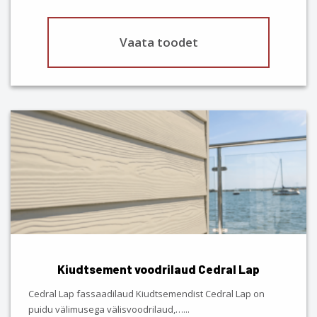
Vaata toodet
This
product
has
multiple
variants.
The
options
may
be
chosen
Kiudtsement voodrilaud Cedral Lap
on
the
Cedral Lap fassaadilaud Kiudtsemendist Cedral Lap on
product
puidu välimusega välisvoodrilaud,…
...