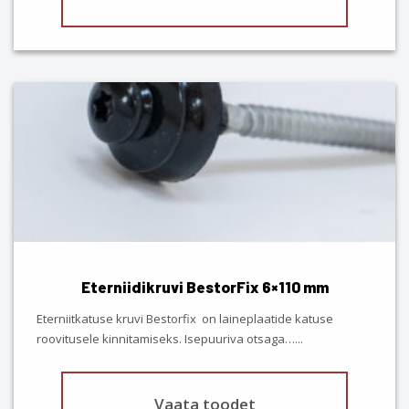
This
product
has
multiple
variants.
The
options
may
be
chosen
Eterniidikruvi BestorFix 6×110 mm
on
the
Eterniitkatuse kruvi Bestorfix on laineplaatide katuse
product
roovitusele kinnitamiseks. Isepuuriva otsaga…
...
page
Vaata toodet