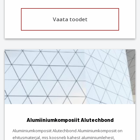
page
Vaata toodet
Alumiiniumkomposiit Alutechbond
Alumiiniumkomposiit Alutechbond Alumiiniumkomposiit on
ehitusmaterjal, mis koosneb kahest alumiiniumlehest,