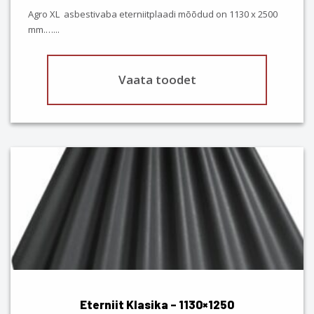
the
Agro XL asbestivaba eterniitplaadi mõõdud on 1130 x 2500
product
mm.…
...
page
Vaata toodet
This
product
has
multiple
variants.
The
options
may
be
chosen
Eterniit Klasika – 1130×1250
on