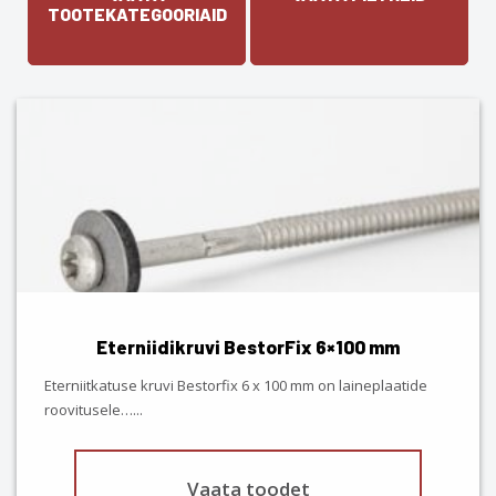
TOOTEKATEGOORIAID
This
product
has
multiple
variants.
The
options
may
be
chosen
Eterniidikruvi BestorFix 6×100 mm
on
the
Eterniitkatuse kruvi Bestorfix 6 x 100 mm on laineplaatide
product
roovitusele…
...
page
Vaata toodet