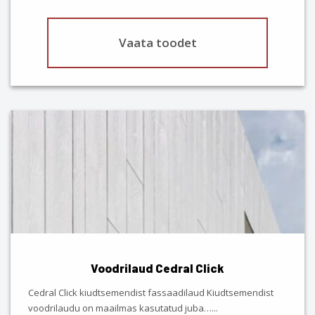
page
Vaata toodet
This
product
has
multiple
variants.
The
options
may
be
chosen
Voodrilaud Cedral Click
on
the
Cedral Click kiudtsemendist fassaadilaud Kiudtsemendist
product
voodrilaudu on maailmas kasutatud juba…
...