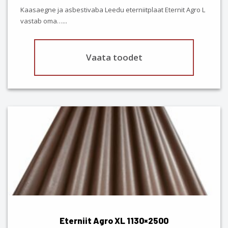
the
Kaasaegne ja asbestivaba Leedu eterniitplaat Eternit Agro L
product
vastab oma…
...
page
Vaata toodet
This
product
has
multiple
variants.
The
options
may
be
chosen
Eterniit Agro XL 1130×2500
on