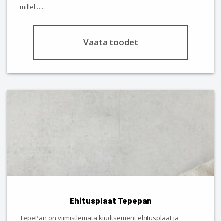
millel…
...
Vaata toodet
This
product
has
multiple
variants.
The
options
may
be
chosen
Ehitusplaat Tepepan
on
the
TepePan on viimistlemata kiudtsement ehitusplaat ja