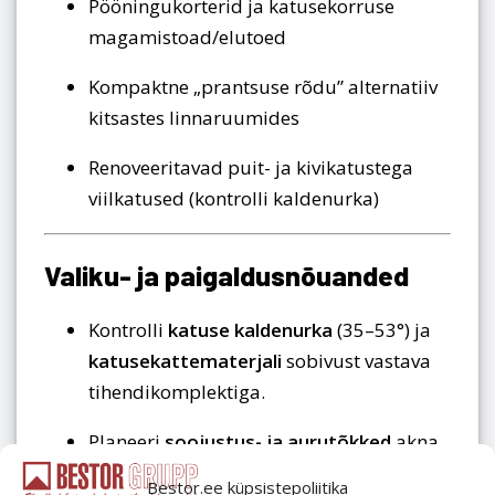
Pööningukorterid ja katusekorruse
magamistoad/elutoed
Kompaktne „prantsuse rõdu” alternatiiv
kitsastes linnaruumides
Renoveeritavad puit- ja kivikatustega
viilkatused (kontrolli kaldenurka)
Valiku- ja paigaldusnõuanded
Kontrolli
katuse kaldenurka
(35–53°) ja
katusekattematerjali
sobivust vastava
tihendikomplektiga.
Planeeri
soojustus- ja aurutõkked
akna
ümber külmasildade vältimiseks.
Bestor.ee küpsistepoliitika