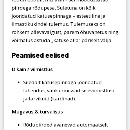
piirdega rõdupesa. Suletuna on kõik
joondatud katusepinnaga – esteetiline ja
ilmastikukindel tulemus. Tulemuseks on
rohkem päevavalgust, parem õhuvahetus ning
võimalus astuda „katuse alla” päriselt välja.
Peamised eelised
Disain / viimistlus
Siledalt katusepinnaga joondatud
lahendus, valik erinevaid siseviimistlusi
ja tarvikuid (kardinad).
Mugavus & turvalisus
Rõdupiirded avanevad automaatselt