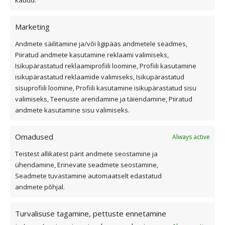
kaudu.
Kiirvalikud
Marketing
Andmete säilitamine ja/või ligipääs andmetele seadmes,
Viilkatus
Piiratud andmete kasutamine reklaami valimiseks,
Isikupärastatud reklaamiprofiili loomine, Profiili kasutamine
Lamekatus
isikupärastatud reklaamide valimiseks, Isikupärastatud
Fassaad ja fassaadiplaadid
sisuprofiili loomine, Profiili kasutamine isikupärastatud sisu
Outlet
valimiseks, Teenuste arendamine ja täiendamine, Piiratud
Interjöör
andmete kasutamine sisu valimiseks.
Omadused
Always active
Kasulik teave
Teistest allikatest pärit andmete seostamine ja
ühendamine, Erinevate seadmete seostamine,
Katusekalkulaator
Seadmete tuvastamine automaatselt edastatud
Ettevõttest
andmete põhjal.
Referentsid
Edasimüüjad ja paigaldajad
Turvalisuse tagamine, pettuste ennetamine