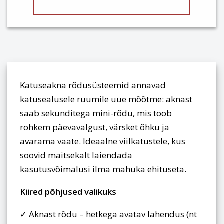
Katuseakna rõdusüsteemid annavad
katusealusele ruumile uue mõõtme: aknast
saab sekunditega mini-rõdu, mis toob
rohkem päevavalgust, värsket õhku ja
avarama vaate. Ideaalne viilkatustele, kus
soovid maitsekalt laiendada
kasutusvõimalusi ilma mahuka ehituseta.
Kiired põhjused valikuks
✓ Aknast rõdu – hetkega avatav lahendus (nt