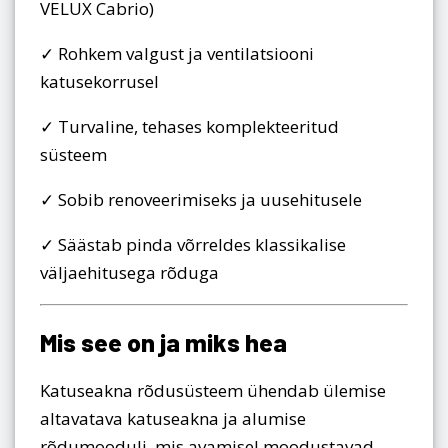
VELUX Cabrio)
✓ Rohkem valgust ja ventilatsiooni
katusekorrusel
✓ Turvaline, tehases komplekteeritud
süsteem
✓ Sobib renoveerimiseks ja uusehitusele
✓ Säästab pinda võrreldes klassikalise
väljaehitusega rõduga
Mis see on ja miks hea
Katuseakna rõdusüsteem ühendab ülemise
altavatava katuseakna ja alumise
rõdumooduli, mis avamisel moodustavad