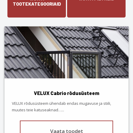
TOOTEKATEGOORIAID
VELUX Cabrio rõdusüsteem
VELUX rõdusüsteem ühendab endas mugavuse ja stiili,
muutes teie katuseaknad…
...
Vaata toodet