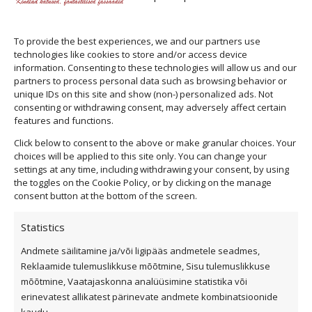
Mõtle
varjestusele
(välisrulood/varjud)
ülekuumenemise piiramiseks.
To provide the best experiences, we and our partners use
technologies like cookies to store and/or access device
Jäta sissepääs hoolduseks ja
langevate
information. Consenting to these technologies will allow us and our
partners to process personal data such as browsing behavior or
koormuste
(lume/tuule) arvestus.
unique IDs on this site and show (non-) personalized ads. Not
consenting or withdrawing consent, may adversely affect certain
features and functions.
Click below to consent to the above or make granular choices. Your
choices will be applied to this site only. You can change your
settings at any time, including withdrawing your consent, by using
the toggles on the Cookie Policy, or by clicking on the manage
consent button at the bottom of the screen.
Statistics
Andmete säilitamine ja/või ligipääs andmetele seadmes,
Privaatsuspoliitika
Reklaamide tulemuslikkuse mõõtmine, Sisu tulemuslikkuse
Küpsiste kasutamise tingimused
mõõtmine, Vaatajaskonna analüüsimine statistika või
erinevatest allikatest pärinevate andmete kombinatsioonide
Üldtingimused